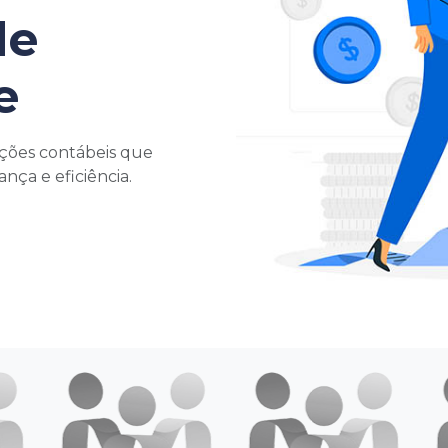
de
e
ções contábeis que
ça e eficiência.